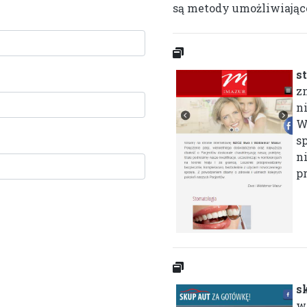
są metody umożliwiające 
s
zn
n
W
s
n
pr
s
w