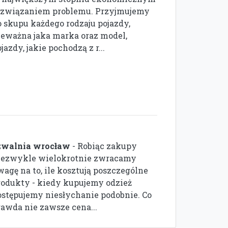
ozwiązaniem problemu. Przyjmujemy
o skupu każdego rodzaju pojazdy,
ieważna jaka marka oraz model,
jazdy, jakie pochodzą z r...
zwalnia wrocław
- Robiąc zakupy
iezwykle wielokrotnie zwracamy
wagę na to, ile kosztują poszczególne
rodukty - kiedy kupujemy odzież
ostępujemy niesłychanie podobnie. Co
rawda nie zawsze cena...