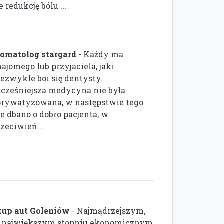
redukcję bólu ...
tomatolog stargard
- Każdy ma
ajomego lub przyjaciela, jaki
iezwykle boi się dentysty.
cześniejsza medycyna nie była
prywatyzowana, w następstwie tego
ie dbano o dobro pacjenta, w
zeciwień...
kup aut Goleniów
- Najmądrzejszym,
 największym stopniu ekonomicznym