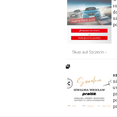
r
d
n
po
s
n
u
p
p
p