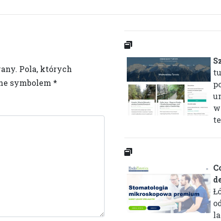
S
wany.
Pola, których
t
one symbolem
*
p
u
w
t
C
d
Ł
o
l