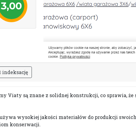
3,00
ć
i
n
d
e
k
s
a
c
j
ę
my Viaty są znane z solidnej konstrukcji, co sprawia, ż
używa wysokiej jakości materiałów do produkcji swoic
iom konserwacji.