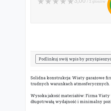
3,00
/ 2 głosów
P
o
d
l
i
n
k
u
j
s
w
ó
j
w
p
i
s
b
y
p
r
z
y
ś
p
i
e
s
z
y
Solidna konstrukcja: Wiaty garażowe fir
trudnych warunkach atmosferycznych.
Wysoka jakość materiałów: Firma Viaty 
długotrwałą wydajność i minimalny poz