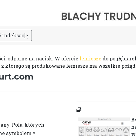
ć
i
n
d
e
k
s
a
c
j
ę
i, odporne na nacisk. W ofercie
lemiesze
do pogłębiare
c z którego są produkowane lemiesze ma wszelkie pożąd
hurt.com
B
wany.
Pola, których
na
one symbolem
*
w