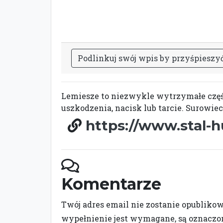
P
o
d
l
i
n
k
u
j
s
w
ó
j
w
p
i
s
b
y
p
r
z
y
ś
p
i
e
s
z
y
Lemiesze to niezwykle wytrzymałe częśc
uszkodzenia, nacisk lub tarcie. Surowie
https://www.stal-
Komentarze
Twój adres email nie zostanie opubliko
wypełnienie jest wymagane, są oznacz