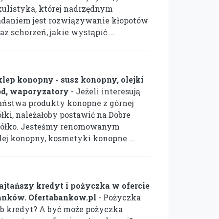
kulistyka, której nadrzędnym
adaniem jest rozwiązywanie kłopotów
az schorzeń, jakie wystąpić ...
klep konopny - susz konopny, olejki
bd, waporyzatory
- Jeżeli interesują
aństwa produkty konopne z górnej
ółki, należałoby postawić na Dobre
iółko. Jesteśmy renomowanym
lej konopny, kosmetyki konopne ...
ajtańszy kredyt i pożyczka w ofercie
anków. Ofertabankow.pl
- Pożyczka
ub kredyt? A być może pożyczka