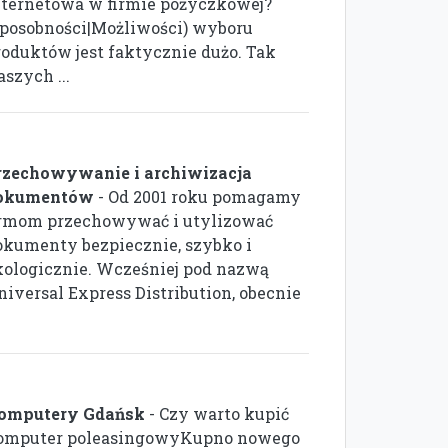
nternetowa w firmie pożyczkowej?
Sposobności|Możliwości) wyboru
roduktów jest faktycznie dużo. Tak
szych ...
rzechowywanie i archiwizacja
okumentów
- Od 2001 roku pomagamy
irmom przechowywać i utylizować
okumenty bezpiecznie, szybko i
kologicznie. Wcześniej pod nazwą
niversal Express Distribution, obecnie
omputery Gdańsk
- Czy warto kupić
omputer poleasingowyKupno nowego