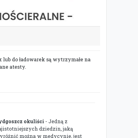
k lub do ładowarek są wytrzymałe na
ane atesty.
ydgoszcz okuliści
- Jedną z
jistotniejszych dziedzin, jaką
yróżnić można w medycynie, jest