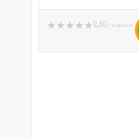
2,50
/ 4 głosów