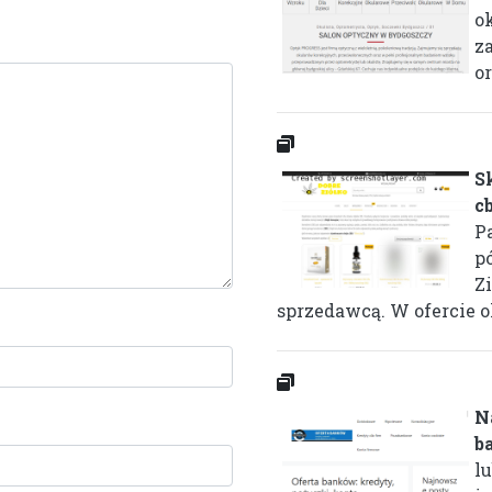
o
z
or
S
c
P
p
Z
sprzedawcą. W ofercie o
N
b
l