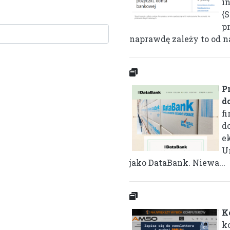
i
{
p
naprawdę zależy to od na
P
d
f
d
e
U
jako DataBank. Niewa...
K
k