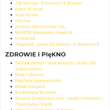
Job Service - Kierowca CE Niemcy
praca od zaraz
wiza do usa
esta usa
pytania rekrutacyjne SQL
MAGFIN Magdalena Smędzik
Hydraulik
Treatmed - praca dla lekarzy w Niemczech
ZDROWIE I PIęKNO
Sklep konopny - susz konopny, olejki cbd,
waporyzatory
Blog o zdrowiu
Depilacja laserowa Łódź
Masaż stargard
Kardiologia Wrocław
Historia Ziołolecznictwa - nauka o leczeniu i
Zwalczaniu Chorób
odtrucie alkoholowe katowice