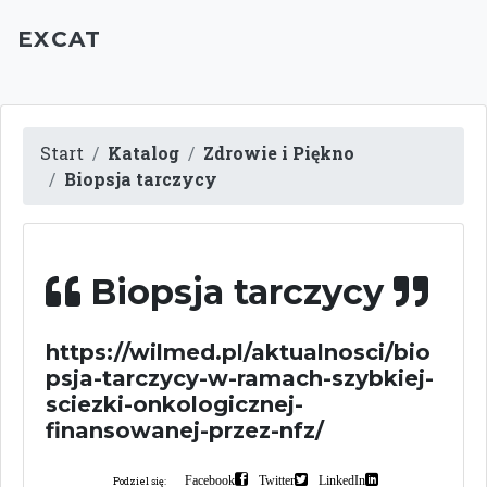
EXCAT
Start
Katalog
Zdrowie i Piękno
Biopsja tarczycy
Biopsja tarczycy
https://wilmed.pl/aktualnosci/bio
psja-tarczycy-w-ramach-szybkiej-
sciezki-onkologicznej-
finansowanej-przez-nfz/
Facebook
Twitter
LinkedIn
Podziel się: