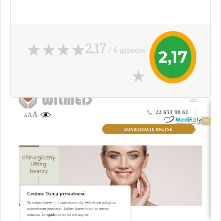
2,17
/ 6 głosów
2,17