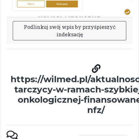
P
o
d
l
i
n
k
u
j
s
w
ó
j
w
p
i
s
b
y
p
r
z
y
ś
p
i
e
s
z
y
ć
i
n
d
e
k
s
a
c
j
ę
https://wilmed.pl/aktualnosc
tarczycy-w-ramach-szybkiej
onkologicznej-finansowane
nfz/