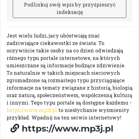
P
o
d
l
i
n
k
u
j
s
w
ó
j
w
p
i
s
b
y
p
r
z
y
ś
p
i
e
s
z
y
ć
i
n
d
e
k
s
a
c
j
ę
Jest wielu ludzi, jacy ubóstwiają znać
zadziwiające ciekawostki ze świata. To
oczywiście takie osoby na co dzień odwiedzają
różnego typu portale internetowe, na których
umieszczane są informacje budzące zdziwienie.
To naturalnie w takich miejscach sieciowych
zgromadzone są rozmaitego typu przyciągające
informacje na tematy związane z historią, biologią
oraz naturą, społeczeństwem, współczesną kulturą
i innymi. Tego typu portale są dostępne każdemu -
https://www.mp3j.pl
to niesłychanie wyśmienity
przykład. Wpadnij na ten serwis internetowy!
https://www.mp3j.pl