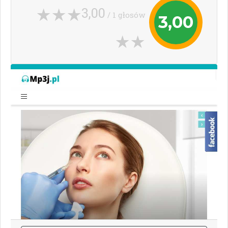
3,00
/ 1 głosów
3,00