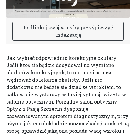
P
o
d
l
i
n
k
u
j
s
w
ó
j
w
p
i
s
b
y
p
r
z
y
ś
p
i
e
s
z
y
ć
i
n
d
e
k
s
a
c
j
ę
Jak wybrać odpowiednio korekcyjne okulary
Jeśli ktoś się będzie decydował na wymianę
okularów korekcyjnych, to nie musi od razu
wędrować do lekarza okulisty. Jeśli nic
dodatkowo nie będzie się dziać ze wzrokiem, to
całkowicie wystarczy w takiej sytuacji wizyta w
salonie optycznym. Porządny salon optyczny
Optyk z Pasją Szczecin dysponuje
zaawansowanym sprzętem diagnostycznym, przy
użyciu jakiego dokładnie można zbadać konkretną
osobę, sprawdzić jaką ona posiada wadę wzroku i