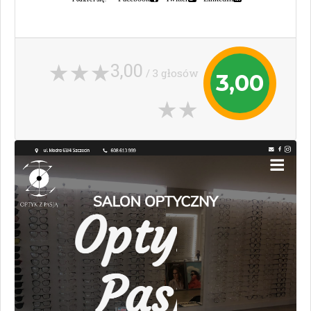
3,00
/ 3 głosów
3,00