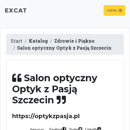
EXCAT
MENU
Start
Katalog
Zdrowie i Piękno
Salon optyczny Optyk z Pasją Szczecin
Salon optyczny
Optyk z Pasją
Szczecin
https://optykzpasja.pl
Facebook
Twitter
LinkedIn
Podziel się: