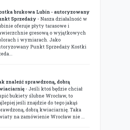
ostka brukowa Lubin - autoryzowany
unkt Sprzedaży
- Nasza działalność w
binie oferuje płyty tarasowe i
awierzchnie gresową o wyjątkowych
olorach i wymiarach. Jako
utoryzowany Punkt Sprzedaży Kostki
eda...
ak znaleźć sprawdzoną, dobrą
wiaciarnię
- Jeśli ktoś będzie chciał
upić bukiety ślubne Wrocław, to
jlepiej jeśli znajdzie do tego jakąś
prawdzoną, dobrą kwiaciarnię. Taka
wiaty na zamówienie Wrocław nie ...