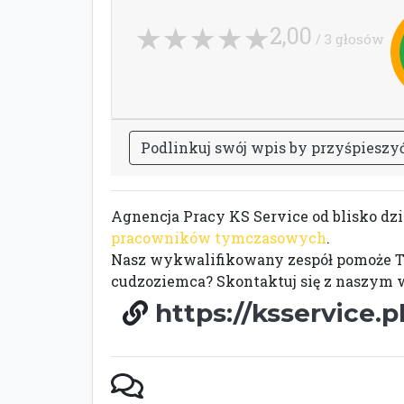
2,00
/ 3 głosów
P
o
d
l
i
n
k
u
j
s
w
ó
j
w
p
i
s
b
y
p
r
z
y
ś
p
i
e
s
z
y
Agnencja Pracy KS Service od blisko dz
pracowników tymczasowych
.
Nasz wykwalifikowany zespół pomoże Twoj
cudzoziemca? Skontaktuj się z naszym
https://ksservice.p