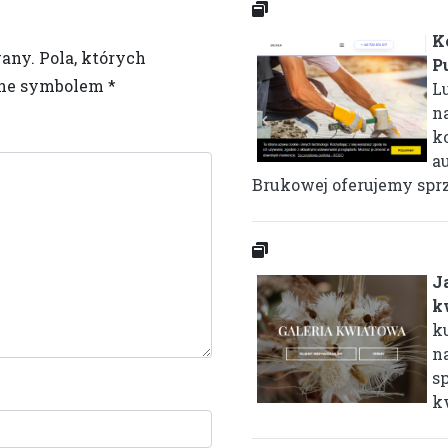
K
wany.
Pola, których
P
one symbolem
*
Lu
n
k
a
Brukowej oferujemy sprz
J
k
k
na
s
k