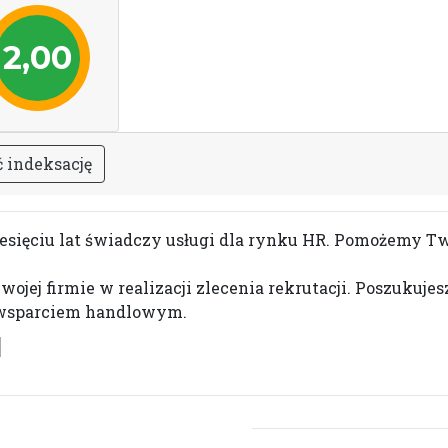
2,00
ć
i
n
d
e
k
s
a
c
j
ę
iesięciu lat świadczy usługi dla rynku HR. Pomożemy 
ej firmie w realizacji zlecenia rekrutacji. Poszukujes
 wsparciem handlowym.
l