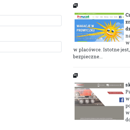
C
z
d
n
w
w placówce. Istotne jest
bezpieczne...
s
P
w
po
w
do