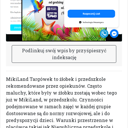
P
o
d
l
i
n
k
u
j
s
w
ó
j
w
p
i
s
b
y
p
r
z
y
ś
p
i
e
s
z
y
ć
i
n
d
e
k
s
a
c
j
ę
MikiLand Targówek to żłobek i przedszkole
rekomendowane przez opiekunów. Często
maluchy, które były w żłobku zostają wobec tego
już w MikiLand, w przedszkolu. Czynności
podejmowane w ramach zajęć w każdej grupie
dostosowane są do normy rozwojowej, ale i do
predyspozycji dzieci. Warunki przestrzenne w
placówce takiej jak Niepubliczne przedszkole i