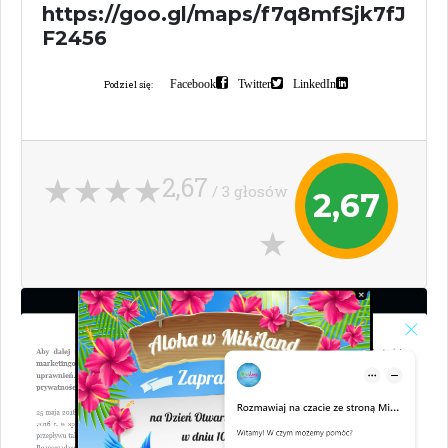
https://goo.gl/maps/f7q8mfSjk7fJ
F2456
Facebook
Twitter
LinkedIn
Podziel się:
2,67
/ 3 głosów
2,67