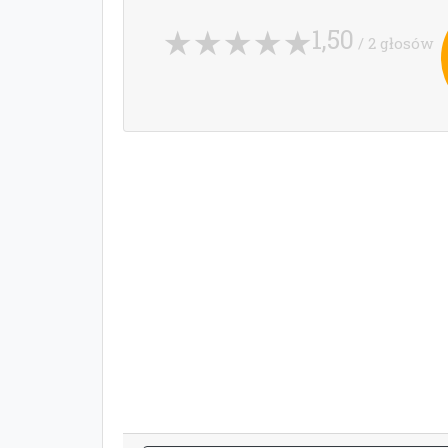
1,50
/ 2 głosów