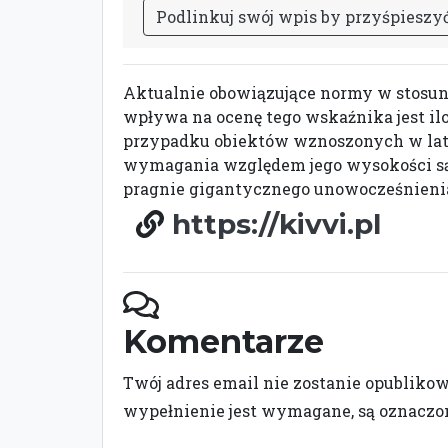
P
o
d
l
i
n
k
u
j
s
w
ó
j
w
p
i
s
b
y
p
r
z
y
ś
p
i
e
s
z
y
Aktualnie obowiązujące normy w stosunk
wpływa na ocenę tego wskaźnika jest il
przypadku obiektów wznoszonych w lata
wymagania względem jego wysokości są
pragnie gigantycznego unowocześnieni
https://kivvi.pl
Komentarze
Twój adres email nie zostanie opubliko
wypełnienie jest wymagane, są oznacz