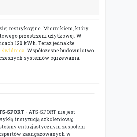
iej restrykcyjne. Miernikiem, który
atowego przestrzeni użytkowej. W
cach 120 kWh. Teraz jednakże
a świdnica
. Współczesne budownictwo
łczesnych systemów ogrzewania.
TS-SPORT
- ATS-SPORT nie jest
wykłą instytucją szkoleniową;
esteśmy entuzjastycznym zespołem
kspertów zaangażowanych w