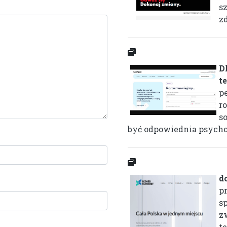
s
zd
D
t
p
r
so
być odpowiednia psychote
d
p
s
z
t