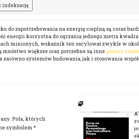
ć
i
n
d
e
k
s
a
c
j
ę
u do zapotrzebowania na energię cieplną są coraz bardz
ość energii korzystna do ogrzania jednego metra kwadr
ch minionych, wskaźnik ten oscylował zwykle w okoli
 mnóstwo większe oraz potrzebne są inne
pompy ciepł
a zarówno systemów budowania, jak i stosowania wspó
A
wany.
Pola, których
z
one symbolem
*
j
e