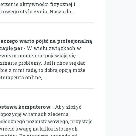
zerzenie aktywności fizycznej i
rowego stylu życia. Nasza do...
laczego warto pójść na profesjonalną
erapię par
- W wielu związkach w
ewnym momencie pojawiają się
ozmaite problemy. Jeśli chce się dać
bie z nimi radę, to dobrą opcją może
rapeuta online, ...
ostawa komputerów
- Aby złożyć
ropozycję w ramach zlecenia
połecznego pozaustawowego, przystaje
wrócić uwagę na kilka istotnych
ematów. Po pierwsze, wypada od