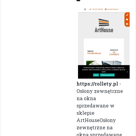
https://rollety.pl
-
Osłony zewnętrzne
na okna
sprzedawane w
sklepie
ArtHouseOsłony
zewnętrzne na
okna sprzedawane