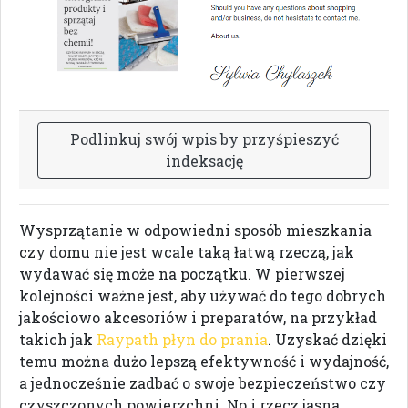
P
o
d
l
i
n
k
u
j
s
w
ó
j
w
p
i
s
b
y
p
r
z
y
ś
p
i
e
s
z
y
ć
i
n
d
e
k
s
a
c
j
ę
Wysprzątanie w odpowiedni sposób mieszkania
czy domu nie jest wcale taką łatwą rzeczą, jak
wydawać się może na początku. W pierwszej
kolejności ważne jest, aby używać do tego dobrych
jakościowo akcesoriów i preparatów, na przykład
takich jak
Raypath płyn do prania
. Uzyskać dzięki
temu można dużo lepszą efektywność i wydajność,
a jednocześnie zadbać o swoje bezpieczeństwo czy
czyszczonych powierzchni. No i rzecz jasna