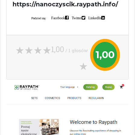
https://nanoczyscik.raypath.info/
Facebook
Twitter
LinkedIn
Podziel się:
1,00
/ 1 głosów
1,00