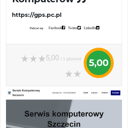
https://gps.pc.pl
Facebook
Twitter
LinkedIn
Podziel się:
5,00
/ 1 głosów
5,00