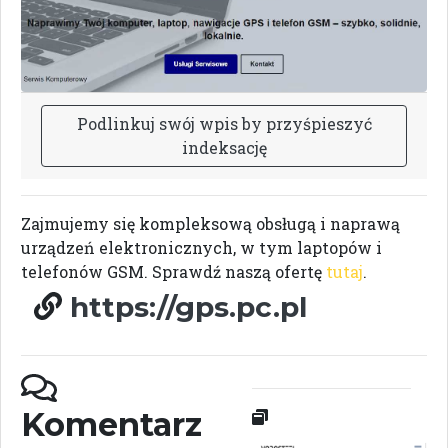
P
o
d
l
i
n
k
u
j
s
w
ó
j
w
p
i
s
b
y
p
r
z
y
ś
p
i
e
s
z
y
ć
i
n
d
e
k
s
a
c
j
ę
Zajmujemy się kompleksową obsługą i naprawą
urządzeń elektronicznych, w tym laptopów i
telefonów GSM. Sprawdź naszą ofertę
tutaj
.
https://gps.pc.pl
Komentarz